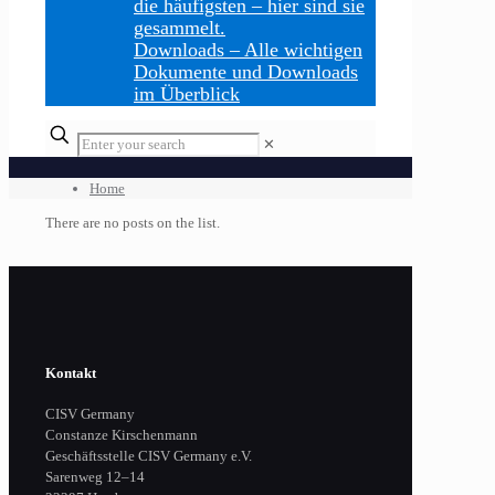
die häufigsten – hier sind sie
gesammelt.
Downloads
–
Alle wichtigen
Dokumente und Downloads
im Überblick
Enter
✕
your
search
Home
There are no posts on the list.
Kontakt
CISV Germany
Constanze Kirschenmann
Geschäftsstelle CISV Germany e.V.
Sarenweg 12–14