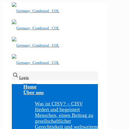
Login
Home
Über uns
Was ist CISV?
–
CISV
fördert und begeistert
Menschen, einen Beitrag zu
gesellschaftlicher
Gerechtigkeit und weltweitem