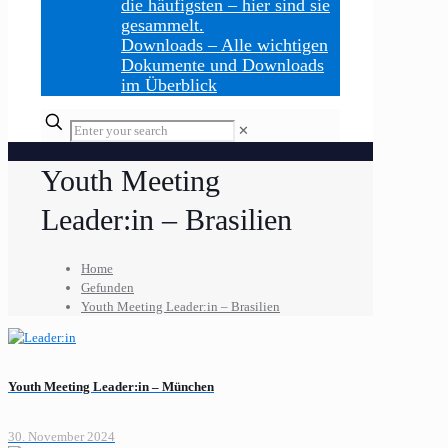
die häufigsten – hier sind sie
gesammelt.
Downloads
–
Alle wichtigen
Dokumente und Downloads
im Überblick
Enter
✕
your
search
Youth Meeting
Leader:in – Brasilien
Home
Gefunden
Youth Meeting Leader:in – Brasilien
Youth Meeting Leader:in – München
30. November 2024