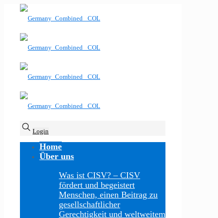
Login
Home
Über uns
Was ist CISV?
–
CISV
fördert und begeistert
Menschen, einen Beitrag zu
gesellschaftlicher
Gerechtigkeit und weltweitem