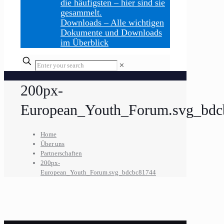
die häufigsten – hier sind sie
gesammelt.
Downloads
–
Alle wichtigen
Dokumente und Downloads
im Überblick
Enter
✕
your
search
200px-
European_Youth_Forum.svg_bdc
Home
Über uns
Partnerschaften
200px-
European_Youth_Forum.svg_bdcbc81744