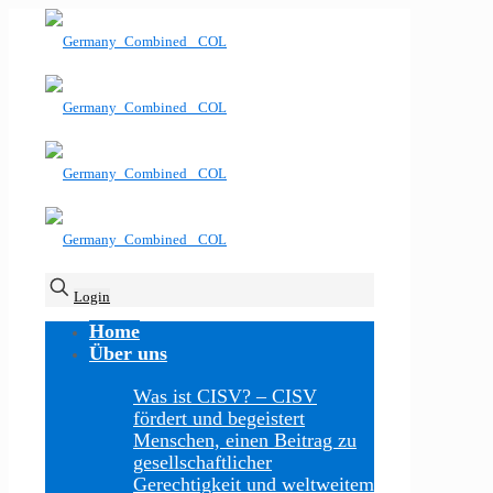
Login
Home
Über uns
Was ist CISV?
–
CISV
fördert und begeistert
Menschen, einen Beitrag zu
gesellschaftlicher
Gerechtigkeit und weltweitem