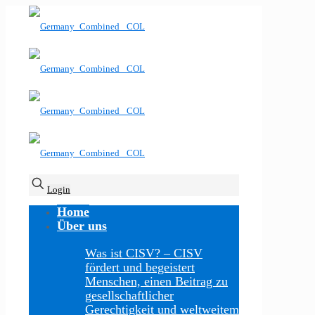
Login
Home
Über uns
Was ist CISV?
–
CISV
fördert und begeistert
Menschen, einen Beitrag zu
gesellschaftlicher
Gerechtigkeit und weltweitem