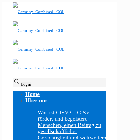
Login
Home
Über uns
Was ist CISV?
–
CISV
fördert und begeistert
Menschen, einen Beitrag zu
gesellschaftlicher
Gerechtigkeit und weltweitem