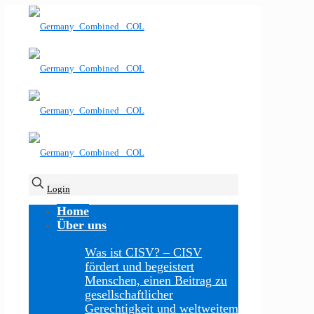
Login
Home
Über uns
Was ist CISV?
–
CISV
fördert und begeistert
Menschen, einen Beitrag zu
gesellschaftlicher
Gerechtigkeit und weltweitem