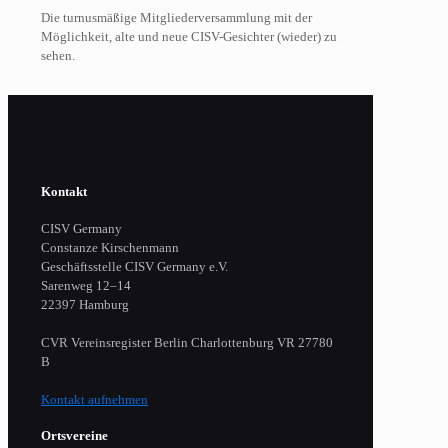
Die turnusmäßige Mitgliederversammlung mit der
Möglichkeit, alte und neue CISV-Gesichter (wieder) zu
sehen.
Kontakt
CISV Germany
Constanze Kirschenmann
Geschäftsstelle CISV Germany e.V.
Sarenweg 12–14
22397 Hamburg
CVR Vereinsregister Berlin Charlottenburg VR 27780
B
Kontakt aufnehmen
Ortsvereine