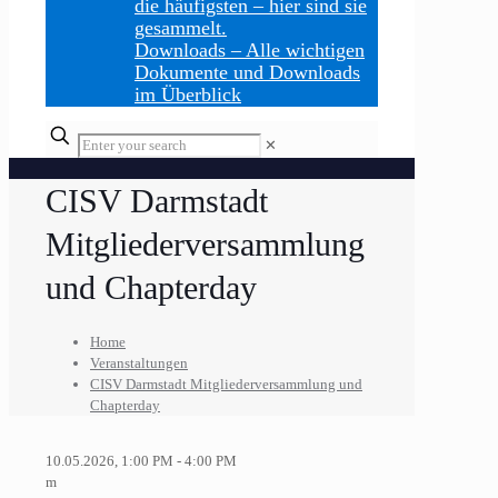
die häufigsten – hier sind sie
gesammelt.
Downloads
–
Alle wichtigen
Dokumente und Downloads
im Überblick
Enter
✕
your
search
CISV Darmstadt
Mitgliederversammlung
und Chapterday
Home
Veranstaltungen
CISV Darmstadt Mitgliederversammlung und
Chapterday
10.05.2026, 1:00 PM - 4:00 PM
m