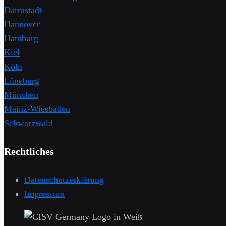
Darmstadt
Hannover
Hamburg
Kiel
Köln
Lüneburg
München
Mainz-Wiesbaden
Schwarzwald
Rechtliches
Datenschutzerklärung
Impressum