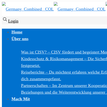
Login
Home
Über uns
Was ist CISV?
–
CISV fördert und begeistert Men
Kindesschutz & Risikomanagement
–
Die Sicher
festgesetzt.
Reiseberichte
–
Du möchtest erfahren welche Er
dich zusammengefasst.
Partnerschaften
–
Im Zentrum unserer Kooperation
Beziehungen und die Weiterentwicklung unserer
Mach Mit