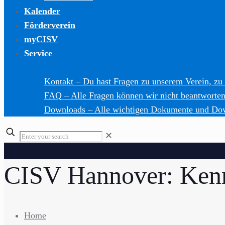
Kalender
Förderverein
myCISV
Service
Kontakt
–
Du hast Fragen zu unserem Verein, zu
FAQ
–
Alle Fragen können wir nicht beantworten,
Downloads
–
Alle wichtigen Dokumente und Do
Enter
✕
your
search
CISV Hannover: Kenn
Home