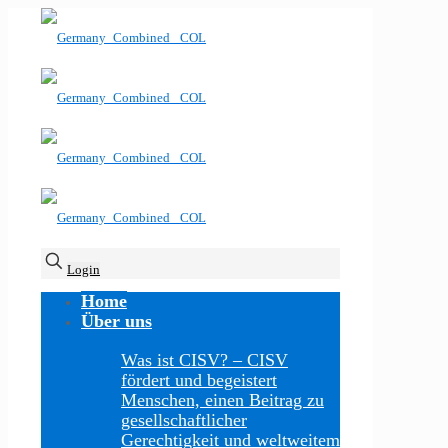
Login
Home
Über uns
Was ist CISV?
–
CISV
fördert und begeistert
Menschen, einen Beitrag zu
gesellschaftlicher
Gerechtigkeit und weltweitem