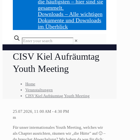
die häufigsten – hier sind sie
gesammelt.
Downloads
–
Alle wichtigen
Dokumente und Downloads
im Überblick
Enter
✕
your
search
CISV Kiel Aufräumtag
Youth Meeting
Home
Veranstaltungen
CISV Kiel Aufräumtag Youth Meeting
25.07.2026, 11:00 AM - 4:30 PM
m
Für unser internationales Youth Meeting, welches wir
als Chapter ausrichten, räumen wir „die Hütte“ auf 🙂 –
du brauchst Abwechslung? Wir haben da was für dich: