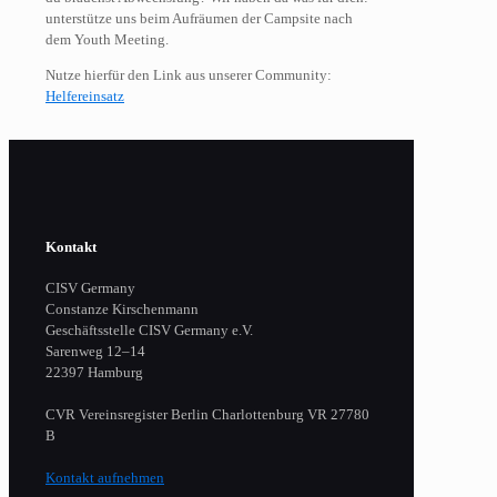
unterstütze uns beim Aufräumen der Campsite nach
dem Youth Meeting.
Nutze hierfür den Link aus unserer Community:
Helfereinsatz
Kontakt
CISV Germany
Constanze Kirschenmann
Geschäftsstelle CISV Germany e.V.
Sarenweg 12–14
22397 Hamburg
CVR Vereinsregister Berlin Charlottenburg VR 27780
B
Kontakt aufnehmen