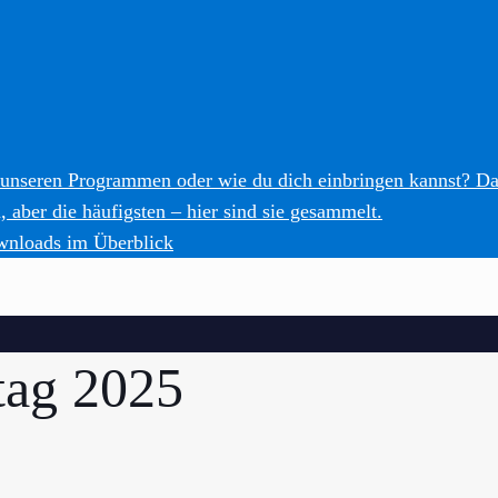
 unseren Programmen oder wie du dich einbringen kannst? Da
 aber die häufigsten – hier sind sie gesammelt.
wnloads im Überblick
tag 2025