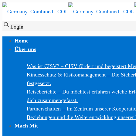
Login
Home
Über uns
Was ist CISV?
–
CISV fördert und begeistert Men
Kindesschutz & Risikomanagement
–
Die Sicher
festgesetzt.
Reiseberichte
–
Du möchtest erfahren welche Er
dich zusammengefasst.
Partnerschaften
–
Im Zentrum unserer Kooperation
Beziehungen und die Weiterentwicklung unserer
Mach Mit