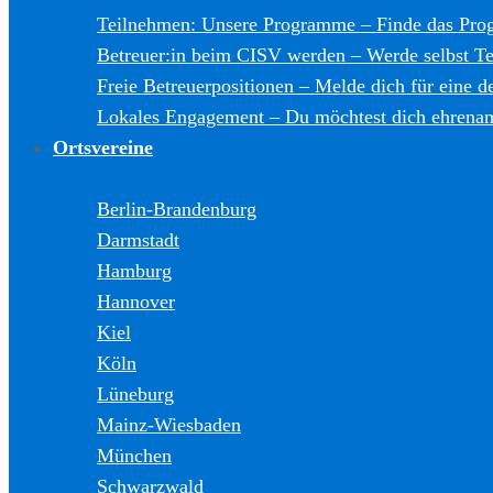
Teilnehmen: Unsere Programme
–
Finde das Pro
Betreuer:in beim CISV werden
–
Werde selbst T
Freie Betreuerpositionen
–
Melde dich für eine de
Lokales Engagement
–
Du möchtest dich ehrenam
Ortsvereine
Berlin-Brandenburg
Darmstadt
Hamburg
Hannover
Kiel
Köln
Lüneburg
Mainz-Wiesbaden
München
Schwarzwald