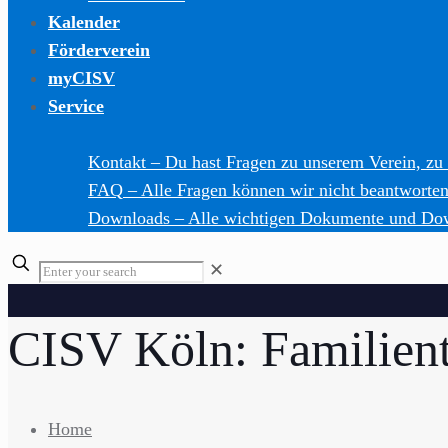
Kalender
Förderverein
myCISV
Service
Kontakt
–
Du hast Fragen zu unserem Verein, zu
FAQ
–
Alle Fragen können wir nicht beantworten,
Downloads
–
Alle wichtigen Dokumente und Do
Enter
✕
your
search
CISV Köln: Familien
Home