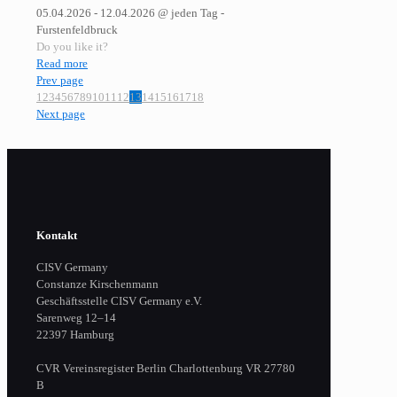
05.04.2026 - 12.04.2026 @ jeden Tag -
Furstenfeldbruck
Do you like it?
Read more
Prev page
1
2
3
4
5
6
7
8
9
10
11
12
13
14
15
16
17
18
Next page
Kontakt
CISV Germany
Constanze Kirschenmann
Geschäftsstelle CISV Germany e.V.
Sarenweg 12–14
22397 Hamburg
CVR Vereinsregister Berlin Charlottenburg VR 27780
B