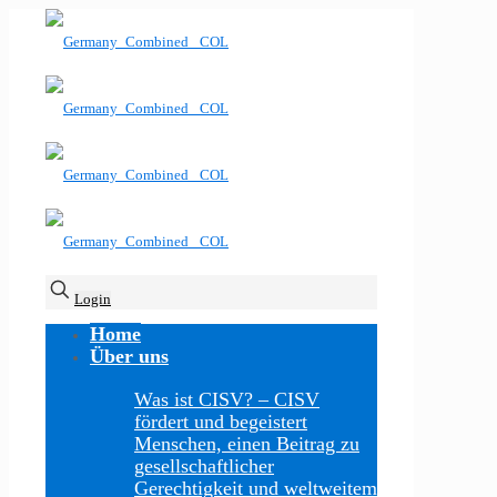
Login
Home
Über uns
Was ist CISV?
–
CISV
fördert und begeistert
Menschen, einen Beitrag zu
gesellschaftlicher
Gerechtigkeit und weltweitem