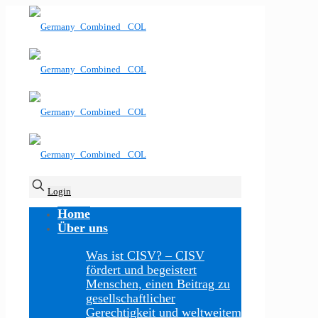
Login
Home
Über uns
Was ist CISV?
–
CISV
fördert und begeistert
Menschen, einen Beitrag zu
gesellschaftlicher
Gerechtigkeit und weltweitem