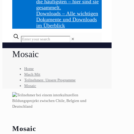
die häufigsten – hier sind sie
gesammelt.
Downloads
–
Alle wichtigen
Dokumente und Downloads
im Überblick
Enter
✕
your
search
Mosaic
Home
Mach Mit
Teilnehmen: Unsere Programme
Mosaic
Mosaic