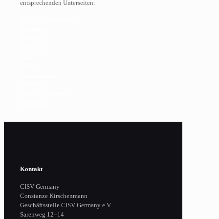
entsprechenden Unterseiten:
Berlin-Brandenburg
Darmstadt
Hamburg
Hannover
Kiel
Köln
Schwarzwald
Lüneburg
Mainz-Wiesbaden
München
Kontakt
CISV Germany
Constanze Kirschenmann
Geschäftsstelle CISV Germany e.V.
Sarenweg 12–14