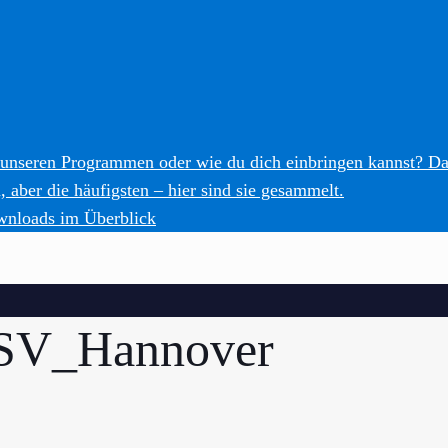
 unseren Programmen oder wie du dich einbringen kannst? Da
 aber die häufigsten – hier sind sie gesammelt.
wnloads im Überblick
CISV_Hannover