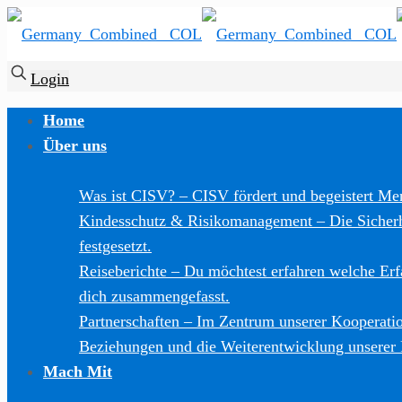
Login
Home
Über uns
Was ist CISV?
–
CISV fördert und begeistert Men
Kindesschutz & Risikomanagement
–
Die Sicher
festgesetzt.
Reiseberichte
–
Du möchtest erfahren welche Er
dich zusammengefasst.
Partnerschaften
–
Im Zentrum unserer Kooperation
Beziehungen und die Weiterentwicklung unserer
Mach Mit