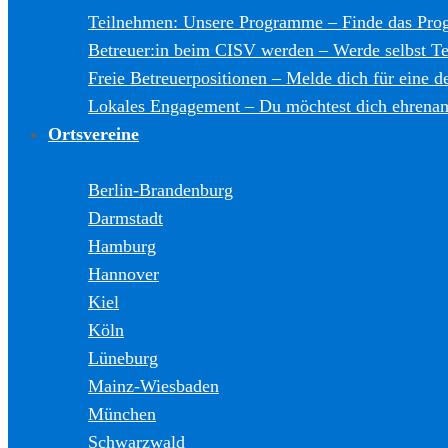
Teilnehmen: Unsere Programme
–
Finde das Pro
Betreuer:in beim CISV werden
–
Werde selbst T
Freie Betreuerpositionen
–
Melde dich für eine de
Lokales Engagement
–
Du möchtest dich ehrenam
Ortsvereine
Berlin-Brandenburg
Darmstadt
Hamburg
Hannover
Kiel
Köln
Lüneburg
Mainz-Wiesbaden
München
Schwarzwald