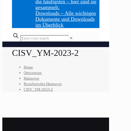
die häufigsten – hier sind sie
gesammelt.
Downloads
–
Alle wichtigen
Dokumente und Downloads
im Überblick
Enter
✕
your
search
CISV_YM-2023-2
Home
Ortsvereine
Hannover
Reiseberichte Hannover
CISV_YM-2023-2