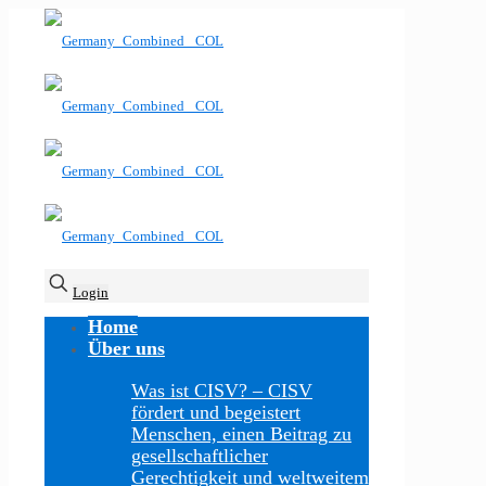
Login
Home
Über uns
Was ist CISV?
–
CISV
fördert und begeistert
Menschen, einen Beitrag zu
gesellschaftlicher
Gerechtigkeit und weltweitem