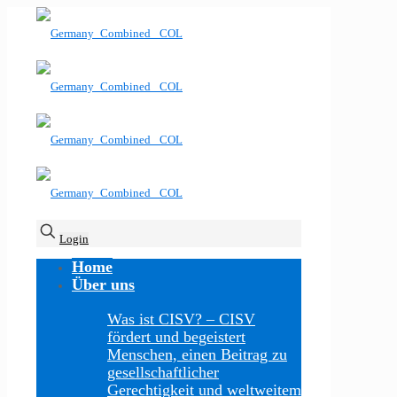
Login
Home
Über uns
Was ist CISV?
–
CISV
fördert und begeistert
Menschen, einen Beitrag zu
gesellschaftlicher
Gerechtigkeit und weltweitem