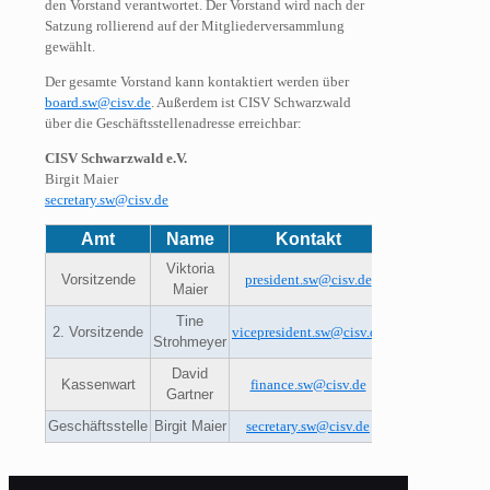
den Vorstand verantwortet. Der Vorstand wird nach der
Satzung rollierend auf der Mitgliederversammlung
gewählt.
Der gesamte Vorstand kann kontaktiert werden über
board.sw@cisv.de
. Außerdem ist CISV Schwarzwald
über die Geschäftsstellenadresse erreichbar:
CISV Schwarzwald e.V.
Birgit Maier
secretary.sw@cisv.de
Amt
Name
Kontakt
Viktoria
Vorsitzende
president.sw@cisv.de
Maier
Tine
2. Vorsitzende
vicepresident.sw@cisv.de
Strohmeyer
David
Kassenwart
finance.sw@cisv.de
Gartner
Geschäftsstelle
Birgit Maier
secretary.sw@cisv.de