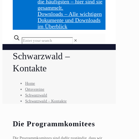
die häufigsten – hier sind sie
gesammelt.
Downloads
–
Alle wichtigen
Dokumente und Downloads
im Überblick
Enter
✕
your
search
Schwarzwald –
Kontakte
Home
Ortsvereine
Schwarzwald
Schwarzwald – Kontakte
Die Programmkomitees
Die Programmkomitees sind dafür zuständig, dass wir