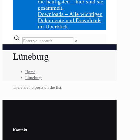
die häufigsten – hier sind sie
gesammelt.
Downloads
–
Alle wichtigen
Dokumente und Downloads
im Überblick
Enter
✕
your
search
Lüneburg
Home
Lüneburg
There are no posts on the list.
Kontakt