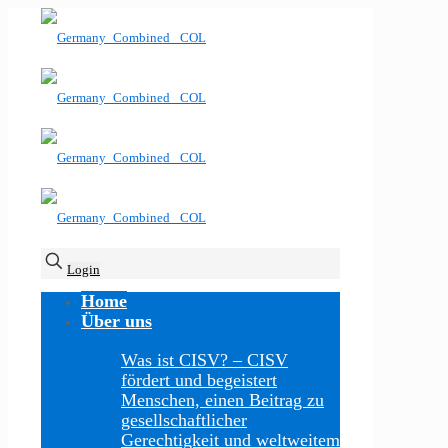
Login
Home
Über uns
Was ist CISV?
–
CISV
fördert und begeistert
Menschen, einen Beitrag zu
gesellschaftlicher
Gerechtigkeit und weltweitem